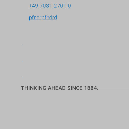
+49 7031 2701-0
pf
nd
r
pf
nd
r
d
THINKING AHEAD SINCE 1884.