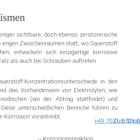
nismen
niger sichtbare, doch ebenso zer­störer­ische
en engen Zwischenräumen statt, wo Sauerstoff
en, entwickeln sich einzigartige korrosive
alz als auch bei Schrauben auftreten.
uerstoff-Konzentrationsunterschiede in den
nd das Vorhandensein von Elek­tro­lyten, wie
nodischen (wo der Abtrag stattfindet) und
 Diese unterschiedlichen Bereiche führen zu
Korrosion vor­an­treibt.
+49 7031 2701-0
Zum Shop