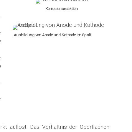
Korrosionsreaktion
­
n
Ausbildung von Anode und Kathode im Spalt
e
r
e
­
m
t auflöst. Das Verhältnis der Ober­flächen­