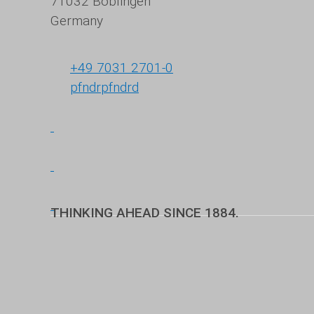
71032 Böblingen
Germany
+49 7031 2701-0
pf
nd
r
pf
nd
r
d
THINKING AHEAD SINCE 1884.