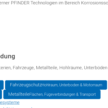
erner PFINDER Technologien im Bereich Korrosionss
ndung
erien, Fahrzeuge, Metallteile, Hohlräume, Unterböden
Fahrzeugschutz
Hohlraum, Unterboden & Motorraum
Metallteile
Flächen, Fügeverbindungen & Transport
riesysteme