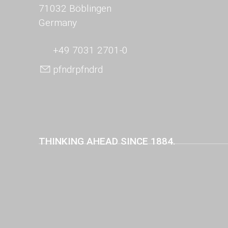
71032 Böblingen
Germany
+49 7031 2701-0
pf
nd
r
pf
nd
r
d
THINKING AHEAD SINCE 1884.