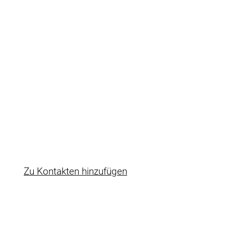
Ulf Fuhrmann
Key Account Manager Reseller & Freight
forwarding companies
Rudolf-Diesel-Str.14
71032 Böblingen
+49 7031 2701-0
E-Mail
https://www.pfinder.de
Zu Kontakten hinzufügen