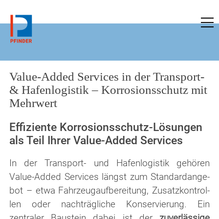
zu pfinder-ndt.de
Value-Added Services in der Transport-
& Hafenlogistik – Korrosionsschutz mit
Mehrwert
Effiziente Korrosionsschutz-Lösungen
als Teil Ihrer Value-Added Services
In der Transport- und Hafenlogistik gehören
Value-Added Services längst zum Stan­dard­an­ge­
bot – etwa Fahrzeugaufbereitung, Zu­satz­kon­trol­
len oder nachträgliche Kon­ser­vier­ung. Ein
zentraler Baustein dabei ist der
zuverlässige