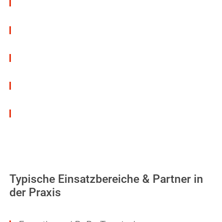
VOC-reduzierte & wasserbasierte Varianten
verfügbar
Frei von toxischen Lösungsmitteln &
kennzeichnungsfrei erhältlich
Rückstandsfrei entfernbar (bei temporärem
Schutz)
Kompatibel mit verschiedenen
Oberflächenmaterialien
Wirtschaftlich applizierbar per Sprühgerät,
Tauchverfahren oder manuell
Typische Einsatzbereiche & Partner in
der Praxis