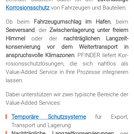
Korrosionsschutz
von Fahr­zeu­gen und Bauteilen.
Ob beim
Fahrzeugumschlag im Hafen
, beim
Seeversand
, der
Zwischenlagerung unter freiem
Himmel
oder der
nach­träg­lich­en Lang­zeit­
konservierung vor dem Weitertransport in
anspruchsvolle Kli­ma­zo­nen
: PFINDER liefert Kor­
ro­si­ons­schutz­lö­sungen, die sich nahtlos als
Value-Added Service in Ihre Prozesse integrieren
lassen.
Dabei unterstützen wir zwei typische Bereiche der
Value-Added Services:
Temporäre Schutzsysteme
für Export,
Transport und Lagerung
Nachträgliche Langzeitkonservierungen
per