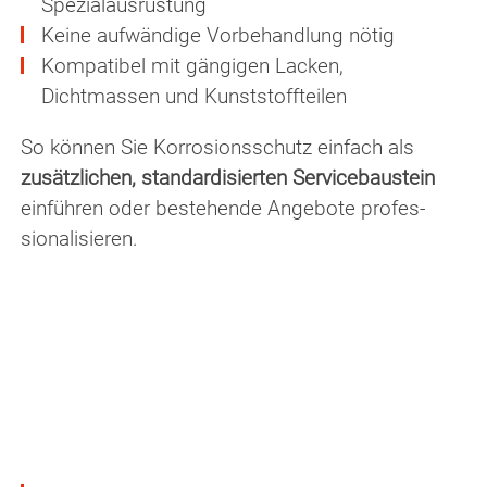
Spezialausrüstung
Keine aufwändige Vorbehandlung nötig
Kompatibel mit gängigen Lacken,
Dichtmassen und Kunststoffteilen
So können Sie Korrosionsschutz einfach als
zusätzlichen, standardisierten Servicebaustein
einführen oder bestehende Angebote pro­fes­
siona­lisieren.
VOC-reduziert & sicher im Handling
Unsere Produkte erfüllen höchste Standards
hinsichtlich
Toxizität
,
VOC-Emissionen
und
Sicherheit
für Mitarbeiter: