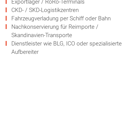
Exportlager / RoRo-Terminals
CKD- / SKD-Logistikzentren
Fahrzeugverladung per Schiff oder Bahn
Nachkonservierung für Reimporte /
Skandinavien-Transporte
Dienstleister wie BLG, ICO oder spezialisierte
Aufbereiter
Ihre Vorteile durch PFINDER Value-
Added Services
Weniger Korrosionsschäden & Reklamationen
Höhere Kundenzufriedenheit bei OEMs,