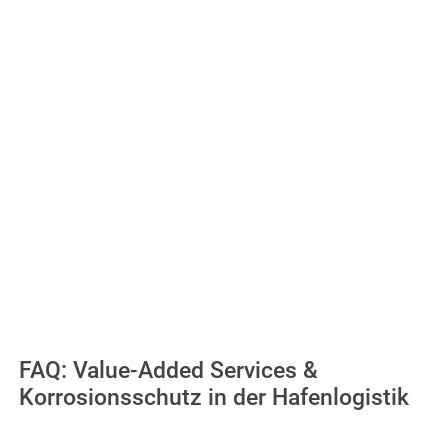
Importeuren, Handel und Endkunden
Klar definierte Verfahrensabläufe
Marketing- und Vertriebsvorteil durch zusätzliche
Serviceangebote
Unterstützung bei der Auslegung und
Optimierung Ihrer Prozesse durch PFINDER-
Engineering
FAQ: Value-Added Services &
Korrosionsschutz in der Hafenlogistik